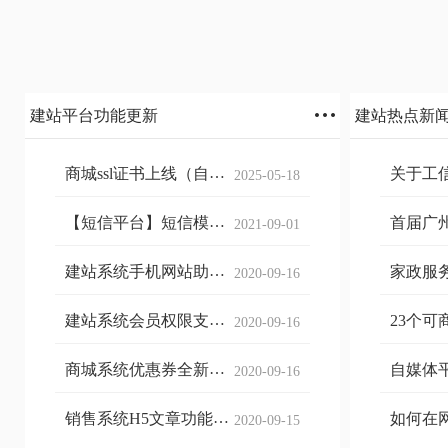
建站平台功能更新
建站热点新
商城ssl证书上线（自动
关于工
2025-05-18
部署）
案短信
【短信平台】短信模板
首届广州
2021-09-01
签名更改通知
来袭，
升！【
建站系统手机网站助手
家政服
2020-09-16
支持简单管理
获取用
建站系统会员权限支持
23个可
2020-09-16
指定仅xx会员、会员分
站整理
组
商城系统优惠券全新样
自媒体平
2020-09-16
式上线
主流的
销售系统H5文章功能优
如何在
2020-09-15
化更新
并让百