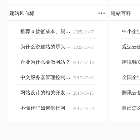
建站风向标
建站百科
推荐 4 款低成本、易上
中小企
2025-11-07
手的主流 SaaS 建站平台
好？Saa
CMS 优
为什么说建站的尽头是
观达云建
2025-11-07
SaaS？
SHOPLI
SHOP
企业为什么要做网站？
跨境独
2017-07-18
商独立
中文服务器管理控制面
全国企
2017-07-02
板有哪些，哪个比较
好？
网站设计的相关开发工
腾讯云
2017-05-15
具有哪些
需与域
吗？
不懂代码如何制作网
自己怎
2017-04-20
站？6大步骤教你快速制
网站有
作一个网站